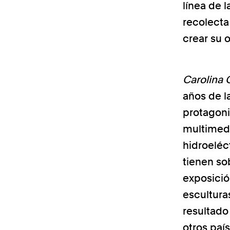
línea de l
recolecta
crear su o
Carolina 
años de l
protagon
multimedi
hidroeléc
tienen so
exposició
escultur
resultado
otros país