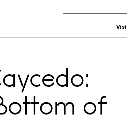
Utility Navigation
Visi
Caycedo:
Bottom of