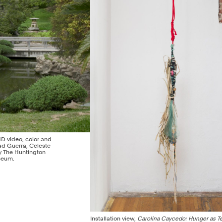
HD video, color and
ad Guerra, Celeste
y The Huntington
seum.
Installation view,
Carolina Caycedo: Hunger as 