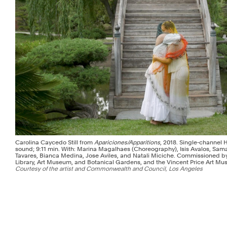
Carolina Caycedo Still from
Apariciones/Apparitions
, 2018. Single-channel 
sound; 9:11 min. With: Marina Magalhaes (Choreography), Isis Avalos, Sam
Tavares, Bianca Medina, Jose Aviles, and Natali Miciche. Commissioned b
Library, Art Museum, and Botanical Gardens, and the Vincent Price Art Mu
Courtesy of the artist and Commonwealth and Council, Los Angeles