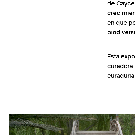
de Cayced
crecimien
en que po
biodivers
Esta expo
curadora M
curaduría
Previous