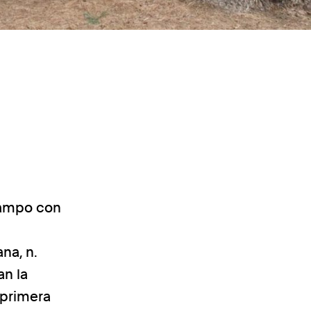
 campo con
na, n.
an la
 primera