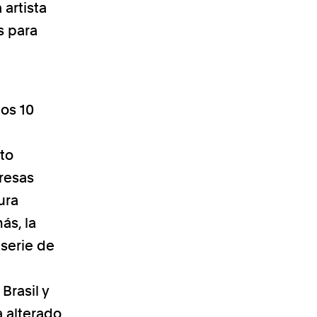
 artista
s para
mos 10
cto
resas
ura
ás, la
 serie de
Brasil y
a alterado