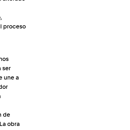
,
el proceso
 nos
 ser
e une a
dor
n
n de
 La obra