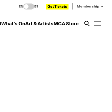
Membership
Get Tickets
EN
ES
Toggl
t
What’s On
Art & Artists
MCA Store
Prim
Addi
Open Sit
Open