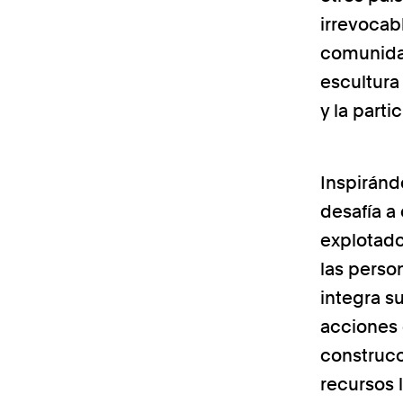
irrevocab
comunidad
escultura 
y la part
Inspiránd
desafía a
explotado
las perso
integra s
acciones 
construcc
recursos 