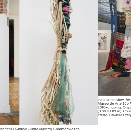
Installation view,
His
Museo de Arte São P
2010–ongoing. Organi
(3.66 × 1.83 m). Co
Photo: Eduardo Orte
Teacher/El Hambre Como Maestra
, Commonwealth