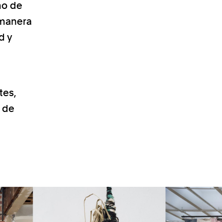
mo de
 manera
d y
tes,
e de